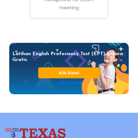
meeting
Latihan English Profeciency Test (EPT) Secara
Gratis.
Klik Disini
Klik Disini